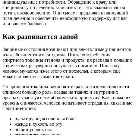
индивидуальные потребности. Обращение к врачу или
специалисту по лечению зависимости - это важный шаг на
пути к выздоровлению. Они смогут предложить наилучший
план лечения и обеспечить необходимую поддержку для вас
или вашего близкого.
Как развивается запой
Запойные состояния возникают при алкоголизме у пациентов
из-за абстинентного синдрома. После употребления
спиртного токсины этанола и продукты их распада в больших
количествах регулярно поступают в организм. Поначалу
человек мучается из-за этого от похмелья, с которым еще
может справиться самостоятельно.
Со временем токсины начинают играть в жизнедеятельности
слишком большую роль, оседая на тканях и внутренних
органах, участвуя в метаболических процессах. Как только их
уровень снижается, человек испытывает страдания, связанные
с абстиненцией:
пульсирующая головная боль;
жажда и сухость во рту;
общий упадок сил;
угнетенное
состояние;