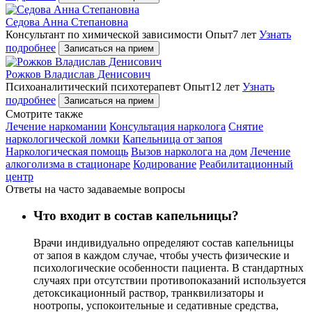
Седова Анна Степановна
Консультант по химической зависимости
Опыт7 лет
Узнать
подробнее
Записаться на прием
Рожков Владислав Денисович
Психоаналитический психотерапевт
Опыт12 лет
Узнать
подробнее
Записаться на прием
Cмотрите также
Лечение наркомании
Консультация нарколога
Снятие
наркологической ломки
Капельница от запоя
Наркологическая помощь
Вызов нарколога на дом
Лечение
алкоголизма в стационаре
Кодирование
Реабилитационный
центр
Ответы на часто задаваемые вопросы
Что входит в состав капельницы?
Врачи индивидуально определяют состав капельницы
от запоя в каждом случае, чтобы учесть физические и
психологические особенности пациента. В стандартных
случаях при отсутствии противопоказаний используется
детоксикационный раствор, транквилизаторы и
ноотропы, успокоительные и седативные средства,